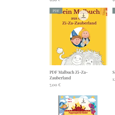
PDF
Schnellansicht
PDF Malbuch Zi-Za-
S
Zauberland
P
1
Preis
7,00 €