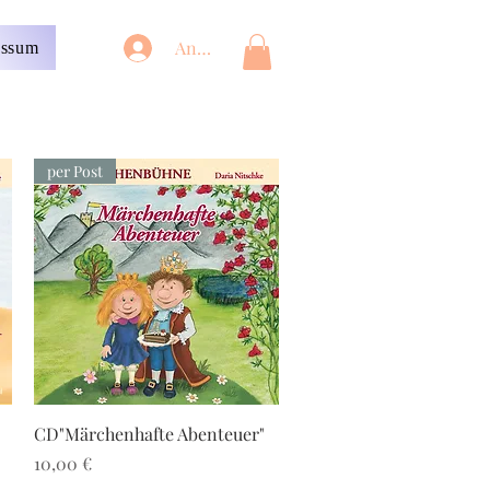
Anmelden
essum
per Post
Schnellansicht
CD"Märchenhafte Abenteuer"
Preis
10,00 €