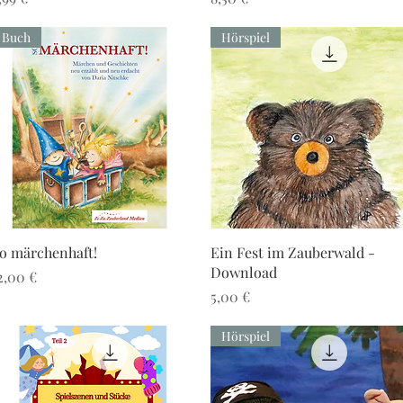
Buch
Hörspiel
Schnellansicht
Schnellansicht
o märchenhaft!
Ein Fest im Zauberwald -
Download
reis
2,00 €
Preis
5,00 €
Hörspiel