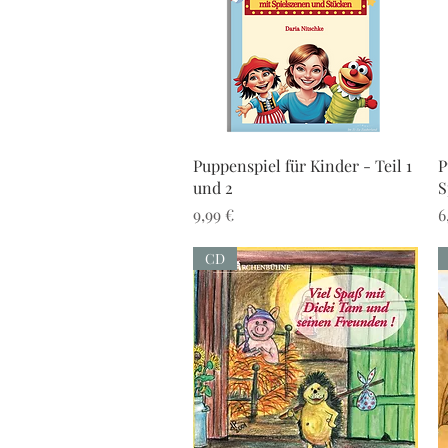
Schnellansicht
Puppenspiel für Kinder - Teil 1
P
und 2
S
Preis
P
9,99 €
6
CD