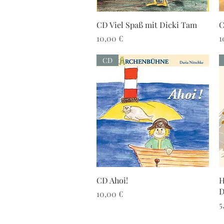
Schnellansicht
CD Viel Spaß mit Dicki Tam
C
Preis
P
10,00 €
1
CD
Schnellansicht
CD Ahoi!
H
D
Preis
10,00 €
P
5