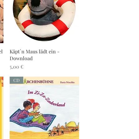
Schnellansicht
el
Käpt`n Maus lädt ein -
Download
Preis
5,00 €
CD